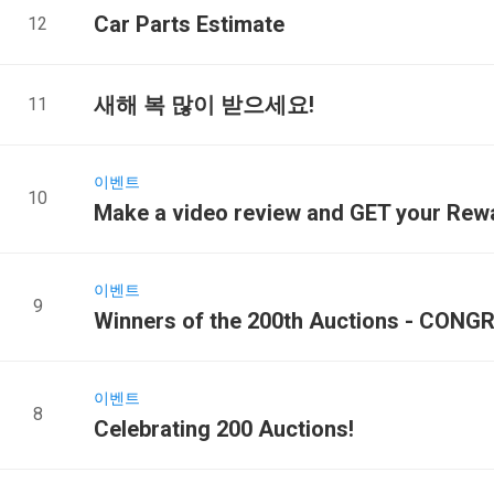
Car Parts Estimate
12
새해 복 많이 받으세요!
11
이벤트
10
Make a video review and GET your Rew
이벤트
9
Winners of the 200th Auctions - CON
이벤트
8
Celebrating 200 Auctions!