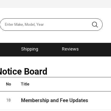
본문 바로가
메뉴 바로가
Shipping
Reviews
Notice Board
No
Title
Membership and Fee Updates
18